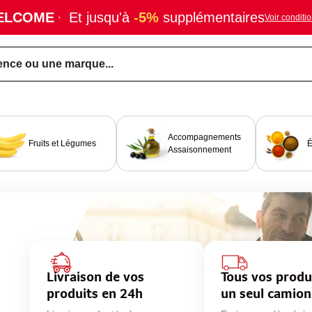
ELCOME
·
Et jusqu'à
-5%
supplémentaires
Voir conditi
ence ou une marque...
Accompagnements
Fruits et Légumes
É
Assaisonnement
Livraison de vos
Tous vos produ
produits en 24h
un seul camion