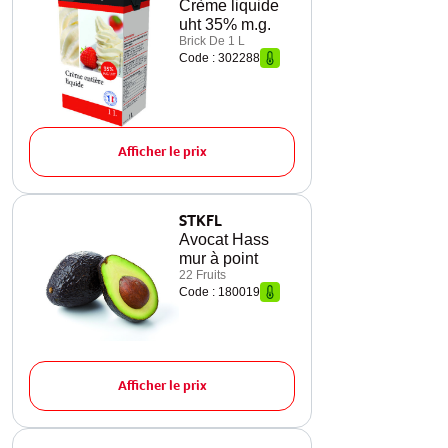
Crème liquide
uht 35% m.g.
Brick De 1 L
Code : 302288
Afficher le prix
STKFL
Avocat Hass
mur à point
22 Fruits
Code : 180019
Afficher le prix