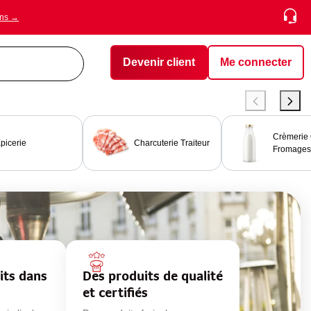
ons →
Devenir client
Me connecter
Crèmerie
picerie
Charcuterie Traiteur
Fromages
its dans
Des produits de qualité
et certifiés