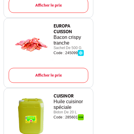
Afficher le prix
EUROPA
CUISSON
Bacon crispy
tranche
Sachet De 500 G
Code : 245099
Afficher le prix
CUISINOR
Huile cuisinor
spéciale
Bidon De 20 L
Code : 285601