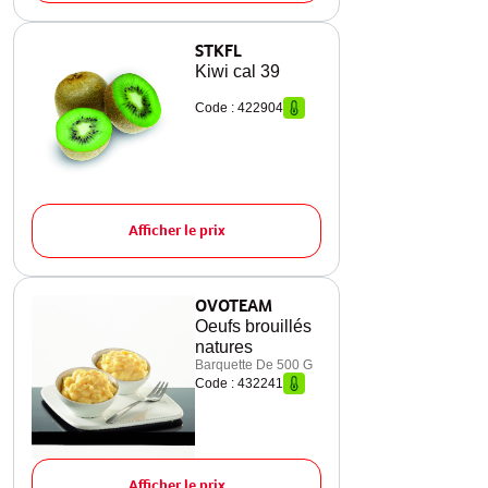
STKFL
Kiwi cal 39
Code : 422904
Afficher le prix
OVOTEAM
Oeufs brouillés
natures
Barquette De 500 G
Code : 432241
Afficher le prix