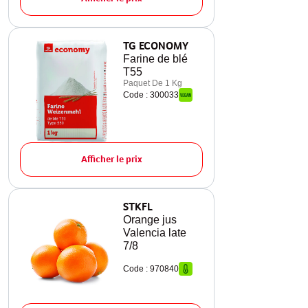
TG ECONOMY
Farine de blé
T55
Paquet De 1 Kg
Code : 300033
Afficher le prix
STKFL
Orange jus
Valencia late
7/8
Code : 970840