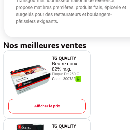
Transgourmet, fournisseur national de référence,
propose matières premières, produits frais, épicerie et
surgelés pour des restaurateurs et boulangers-
pâtissiers exigeants.
Nos meilleures ventes
TG QUALITY
Beurre doux
82% m.g.
Plaque De 250 G
Code : 300782
Afficher le prix
TG QUALITY