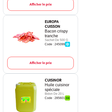
Afficher le prix
EUROPA
CUISSON
Bacon crispy
tranche
Sachet De 500 G
Code : 245099
Afficher le prix
CUISINOR
Huile cuisinor
spéciale
Bidon De 20 L
Code : 285601