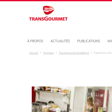
Aller au contenu principal
À PROPOS
ACTUALITÉS
PUBLICATIONS
MA
Accueil
>
À propos
>
Transgourmet Académie
>
Expertise culin