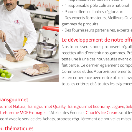
- 1 responsable pôle culinaire national
- 9 conseillers culinaires régionaux
- Des experts formateurs, Meilleurs Ouvr
gammes de produits
- Des fournisseurs partenaires, experts e
Le développement de notre offr
Nos fournisseurs nous proposent régul
recettes afin d’enrichir nos gammes. Pré
teste une à une ces nouveautés avant d
fait partie. Ce dernier, également comp
Commerce et des Approvisionnements dé
est en cohérence avec notre offre et avec
tous les critères et à toutes les exigen
Transgourmet
ourmet Natura
,
Transgourmet Quality
,
Transgourmet Economy
,
Legave
,
Sél
uatrehomme MOF Fromager
, L'Atelier des Écrins et
Chuck's Ice Cream
sont le
 accord avec le service des Achats, propose régulièrement de nouvelles mise
ou thématiques