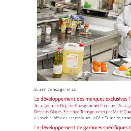
au sein de nos gammes.
Le développement des marques exclusives 
Transgourmet Origine
,
Transgourmet Premium
,
Transg
Desserts Glacés
,
Sélection Transgourmet par Marie Q
d’enrichir l’offre de ces marques, le Pôle Culinaire, en
Le développement de gammes spécifiques 