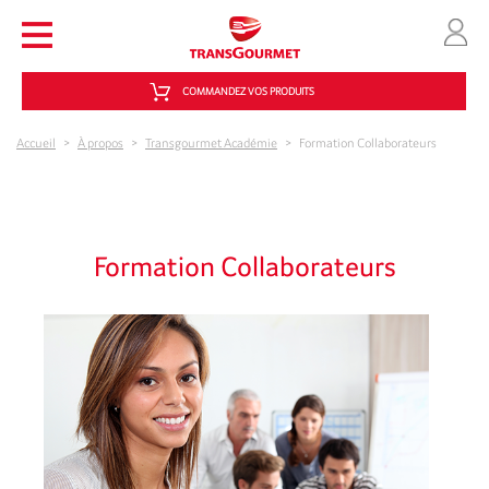
Aller au contenu principal
COMMANDEZ VOS PRODUITS
Accueil
>
À propos
>
Transgourmet Académie
>
Formation Collaborateurs
Formation Collaborateurs