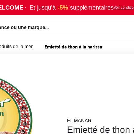
ELCOME
·
Et jusqu'à
-5%
supplémentaires
Voir conditi
ence ou une marque...
Emietté de thon à la harissa
oduits de la mer
EL MANAR
Emietté de thon 