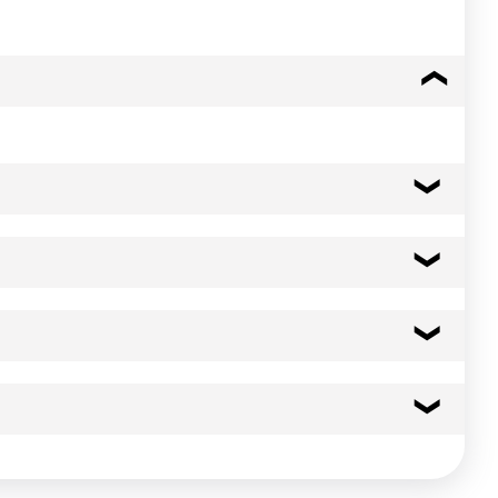
vinaigre, épices, sel.
159 kcal
664 kj
8.7 g