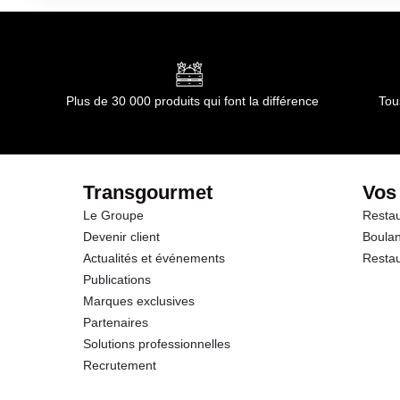
Conformément aux informations transmises par le(s) f
dont Acides gras saturés
Glucides
Plus de 30 000 produits qui font la différence
Tou
dont Sucres
Protéines
Transgourmet
Vos
Le Groupe
Restau
Sel
Devenir client
Boulan
Actualités et événements
Restau
Publications
Marques exclusives
Partenaires
Solutions professionnelles
Recrutement