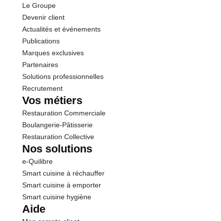
Le Groupe
Protéines
1.7 g
Devenir client
Actualités et événements
Sel
0.03 g
Publications
Marques exclusives
Partenaires
Solutions professionnelles
Recrutement
Vos métiers
Restauration Commerciale
Boulangerie-Pâtisserie
Restauration Collective
Nos solutions
e-Quilibre
Smart cuisine à réchauffer
Smart cuisine à emporter
Smart cuisine hygiène
Aide