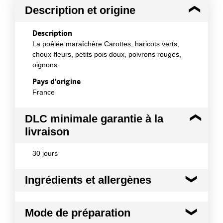
Description et origine
Description
La poêlée maraîchère Carottes, haricots verts,
choux-fleurs, petits pois doux, poivrons rouges,
oignons
Pays d'origine
France
DLC minimale garantie à la
livraison
30 jours
Ingrédients et allergènes
Ingrédients :
Mode de préparation
Carottes 25,6% mini., haricots verts 22,4% mini.,