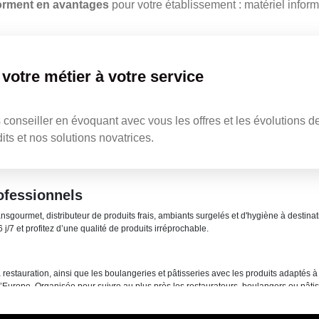
forment en avantages
pour votre établissement : matériel info
 votre métier à votre service
s conseiller en évoquant avec vous les offres et les évolutions 
ts et nos solutions novatrices.
ofessionnels
ansgourmet, distributeur de produits frais, ambiants surgelés et d'hygiène à desti
 j/7 et profitez d’une qualité de produits irréprochable.
restauration, ainsi que les boulangeries et pâtisseries avec les produits adaptés à l
d’Europe. Organisée pour suivre au plus près les restaurateurs, boulangers ou pâtis
y, Transgourmet Export et Transgourmet Solutions. Le groupe européen emploie 3
fiques et les fonctions supports. Cette organisation permet à l’entreprise de s’étend