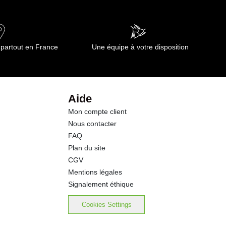
ourmet.
ourmet est de partager le meilleur, qu’il s’agisse de nos compétences, de nos
 pour atteindre les sommets, ensemble. Le client se situe au centre de
 partout en France
Une équipe à votre disposition
n de leurs besoins et d’apporter des solutions concrètes et qualitatives pour
nnalisées dans l’objectif d'accroître leur rentabilité. La force de Transgourmet
Aide
 Soyez assurés du traitement efficace et d’une livraison rapide de vos
Mon compte client
ournisseur, vous recevez tous vos produits en une seule livraison. Plus qu’un
issent la fraîcheur et la qualité de leurs produits. Les articles primeur et marée
Nous contacter
FAQ
Plan du site
CGV
nécessaires à la composition complète d’une recette, d'une formule ou d’un menu.
Mentions légales
 fine, jusqu’à l’hygiène, toutes les gammes de produits de la restauration,
ens et vegans faciles à élaborer, notamment grâce au programme e-Quilibre
Signalement éthique
Cookies Settings
elés au DLUO longue durée et des plats à réchauffer savoureux. Profitez de