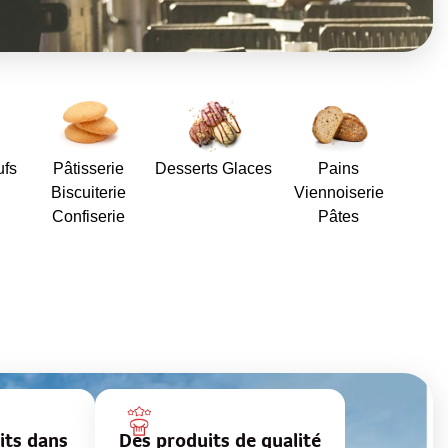
ufs
Pâtisserie
Desserts Glaces
Pains
Biscuiterie
Viennoiserie
Confiserie
Pâtes
its dans
Des produits de qualité