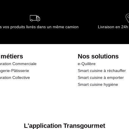
, afin de satisfaire pleinement et d’anticiper les futurs besoins des clients Transg
ne, frais ou surgelés, avec une offre unique et avantageuse. La mission de Transg
s autour de 5 valeurs fortes : proximité, variété, image, innovation et partenariat,
s vos produits livrés dans un même camion
Livraison en 24h
de professionnels de la restauration, nous ont permis de cibler précisément chacu
ître nos clients. Nos équipes leur fournissent des conseils et recommandations perso
 métiers
Nos solutions
nsgourmet livre chaque jour des produits de grande qualité à ses clients exigeants.
ration Commerciale
e-Quilibre
positionnés dans toute la France. En choisissant de commander auprès d’un seul f
 efficacement. L’entreprise travaille avec près de 1400 éleveurs français, qui garant
gerie-Pâtisserie
Smart cuisine à réchauffer
 de filetage Transgourmet Seafood se situe au MIN de Rungis.
ration Collective
Smart cuisine à emporter
Smart cuisine hygiène
 produits, tous directement commandables sur notre application et notre site web, 
s surgelés, offres bio avec Transgourmet Natura, notre marque certifiée bio, épicerie
. Découvrez également plant-based et ses 6000 références pour des menus végétari
ue des viandes, poissons, crustacés, fruits et légumes, ainsi que des produits surg
L'application Transgourmet
couvrir vos nouveaux incontournables.