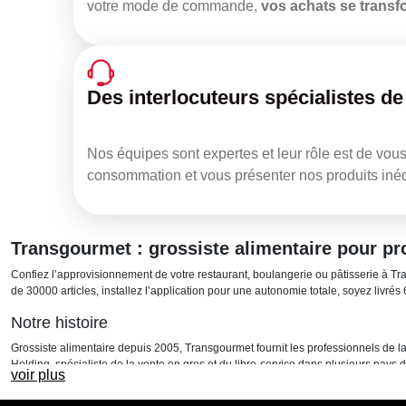
votre mode de commande,
vos achats se trans
Des interlocuteurs spécialistes de
Nos équipes sont expertes et leur rôle est de vou
consommation et vous présenter nos produits inédi
Transgourmet : grossiste alimentaire pour pr
Confiez l’approvisionnement de votre restaurant, boulangerie ou pâtisserie à Tr
de 30000 articles, installez l’application pour une autonomie totale, soyez livrés 6
Notre histoire
Grossiste alimentaire depuis 2005, Transgourmet fournit les professionnels de la 
Holding, spécialiste de la vente en gros et du libre-service dans plusieurs pays 
voir plus
Transgourmet Fruits & Légumes, Transgourmet Seafood, Transgourmet Cash&Carr
: logistique, transport, commerce, achats et approvisionnements, les métiers spéci