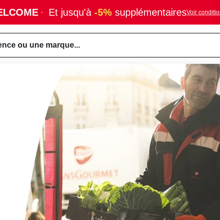
ELCOME
·
Et jusqu'à
-5%
supplémentaires
Voir conditi
ence ou une marque...
n