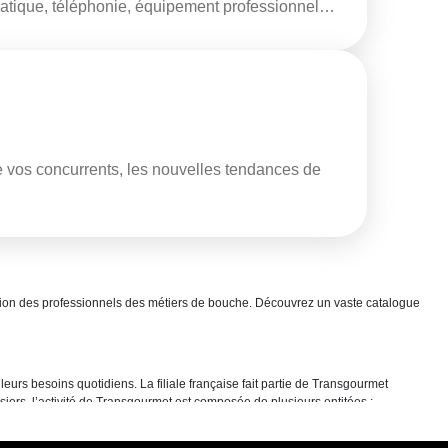
rmatique, téléphonie, équipement professionnel…
de vos concurrents, les nouvelles tendances de
nation des professionnels des métiers de bouche. Découvrez un vaste catalogue
eurs besoins quotidiens. La filiale française fait partie de Transgourmet
siers, l’activité de Transgourmet est composée de plusieurs entitées :
300 collaborateurs répartis en 6 corps de métiers avec leurs équipes dédiées
re tout en se concentrant sur la qualité de ses produits et services. Car