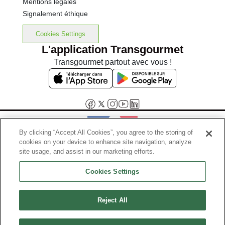
Mentions légales
Signalement éthique
Cookies Settings
L'application Transgourmet
Transgourmet partout avec vous !
By clicking “Accept All Cookies”, you agree to the storing of
cookies on your device to enhance site navigation, analyze
Interdiction de vente de boissons alcooliques aux mineurs de
site usage, and assist in our marketing efforts.
moins de 18 ans
Cookies Settings
La preuve de majorité de l'acheteur est exigée au moment de la vente
en ligne.
Code de la santé publique, Aar.l.3342-1 et l.3353-3
Reject All