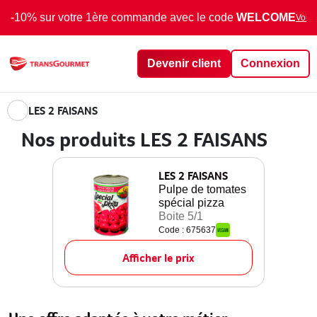
-10% sur votre 1ère commande avec le code
WELCOME
Voir 
Devenir client
Connexion
LES 2 FAISANS
Nos produits LES 2 FAISANS
LES 2 FAISANS
Pulpe de tomates
spécial pizza
Boite 5/1
Code : 675637
Afficher le prix