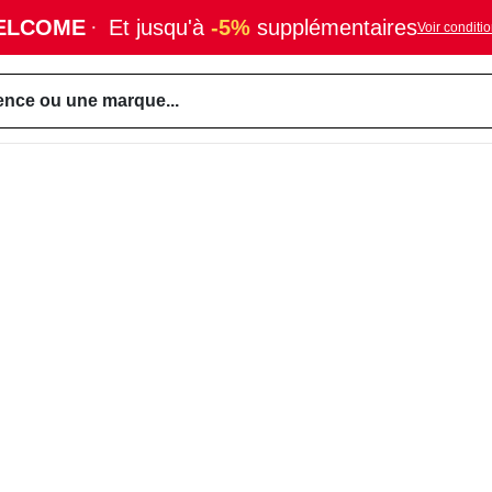
ELCOME
·
Et jusqu'à
-5%
supplémentaires
Voir conditi
ence ou une marque...