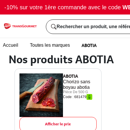
-10% sur votre 1ère commande avec le code
W
Rechercher un produit, une référ
ABOTIA
Accueil
Toutes les marques
Nos produits ABOTIA
ABOTIA
Chorizo sans
boyau abotia
Pièce De 500 G
Code : 681479
Afficher le prix