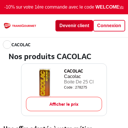
-10% sur votre 1ère commande avec le code
WELCOME
Voir 
Devenir client
Connexion
CACOLAC
Nos produits CACOLAC
CACOLAC
Cacolac
Boite De 25 Cl
Code : 278275
Afficher le prix