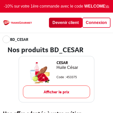
-10% sur votre 1ère commande avec le code
WELCOME
Voir 
Devenir client
Connexion
BD_CESAR
Nos produits BD_CESAR
CESAR
Huile César
Code : 453375
Afficher le prix