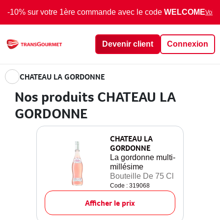
-10% sur votre 1ère commande avec le code
WELCOME
Voir 
Devenir client
Connexion
CHATEAU LA GORDONNE
Nos produits CHATEAU LA
GORDONNE
CHATEAU LA
GORDONNE
La gordonne multi-
millésime
Bouteille De 75 Cl
Code : 319068
Afficher le prix