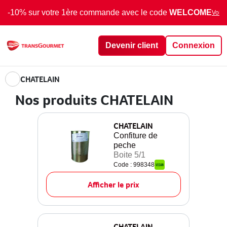
-10% sur votre 1ère commande avec le code
WELCOME
Voir 
Devenir client
Connexion
CHATELAIN
Nos produits CHATELAIN
CHATELAIN
Confiture de
peche
Boite 5/1
Code : 998348
Afficher le prix
CHATELAIN