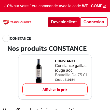
-10% sur votre 1ère commande avec le code
WELCOME
Voir 
Devenir client
Connexion
CONSTANCE
Nos produits CONSTANCE
CONSTANCE
Constance gaillac
rouge aoc
Bouteille De 75 Cl
Code : 319154
Afficher le prix