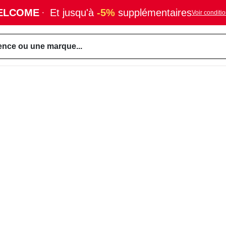
ELCOME
·
Et jusqu'à
-5%
supplémentaires
Voir conditi
ence ou une marque...