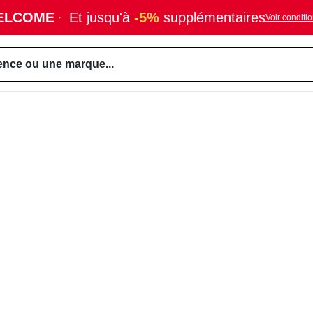
ELCOME
·
Et jusqu'à
-5%
supplémentaires
Voir conditi
ence ou une marque...