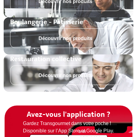
Découvrir nos produits
Boulangerie - Pâtisserie
Découvrir nos produits
Restauration collective
Découvrir nos produits
Avez-vous l'application ?
Gardez Transgourmet dans votre poche !
Disponible sur l’App Store et Google Play.