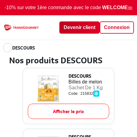
-10% sur votre 1ère commande avec le code
WELCOME
Voir 
Devenir client
Connexion
DESCOURS
Nos produits DESCOURS
DESCOURS
Billes de melon
Sachet De 1 Kg
Code : 215832
Afficher le prix
DESCOURS