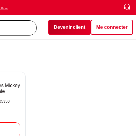
ons →
Devenir client
Me connecter
Y
ves Mickey
nie
405350