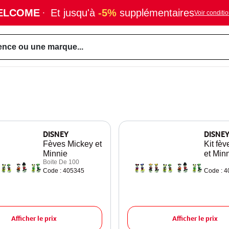
ELCOME
·
Et jusqu'à
-5%
supplémentaires
Voir conditi
ence ou une marque...
DISNEY
DISNE
Fèves Mickey et
Kit fè
Minnie
et Min
Boite De 100
Code : 405345
Code : 
Afficher le prix
Afficher le prix