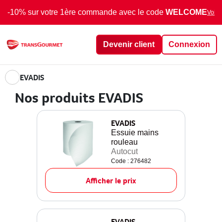
-10% sur votre 1ère commande avec le code
WELCOME
Voir 
Devenir client
Connexion
EVADIS
Nos produits EVADIS
EVADIS
Essuie mains
rouleau
Autocut
Code : 276482
Afficher le prix
EVADIS