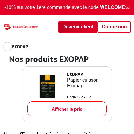
-10% sur votre 1ère commande avec le code
WELCOME
Voir 
Devenir client
Connexion
EXOPAP
Nos produits EXOPAP
EXOPAP
Papier cuisson
Exopap
Code : 225112
Afficher le prix