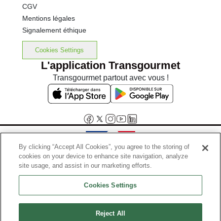
CGV
Mentions légales
Signalement éthique
Cookies Settings
L'application Transgourmet
Transgourmet partout avec vous !
By clicking “Accept All Cookies”, you agree to the storing of
cookies on your device to enhance site navigation, analyze
Interdiction de vente de boissons alcooliques aux mineurs de
site usage, and assist in our marketing efforts.
moins de 18 ans
Cookies Settings
La preuve de majorité de l'acheteur est exigée au moment de la vente
en ligne.
Code de la santé publique, Aar.l.3342-1 et l.3353-3
Reject All