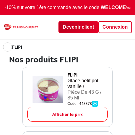
-10% sur votre 1ère commande avec le code
WELCOME
Voir 
Devenir client
Connexion
FLIPI
Nos produits FLIPI
FLIPI
Glace petit pot
vanille /
Pièce De 43 G /
85 Ml
Code : 448878
Afficher le prix