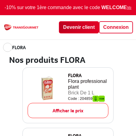
-10% sur votre 1ère commande avec le code
WELCOME
Voir 
Devenir client
Connexion
FLORA
Nos produits FLORA
FLORA
Flora professional
plant
Brick De 1 L
Code : 204859
Afficher le prix
FLORA