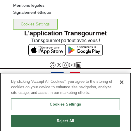
Mentions légales
Signalement éthique
Cookies Settings
L'application Transgourmet
Transgourmet partout avec vous !
By clicking “Accept All Cookies”, you agree to the storing of
cookies on your device to enhance site navigation, analyze
Interdiction de vente de boissons alcooliques aux mineurs de
site usage, and assist in our marketing efforts.
moins de 18 ans
Cookies Settings
La preuve de majorité de l'acheteur est exigée au moment de la vente
en ligne.
Code de la santé publique, Aar.l.3342-1 et l.3353-3
Reject All