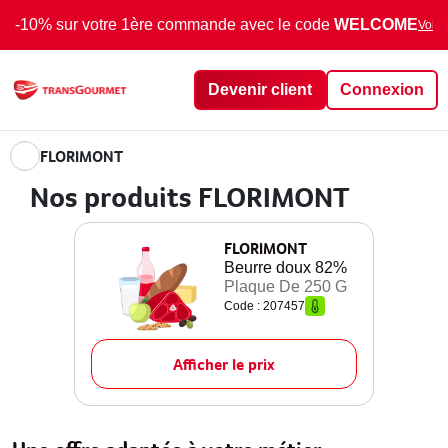
-10% sur votre 1ère commande avec le code
WELCOME
Voir 
Devenir client
Connexion
FLORIMONT
Nos produits FLORIMONT
FLORIMONT
Beurre doux 82%
Plaque De 250 G
Code : 207457
Afficher le prix