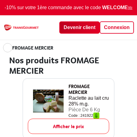
-10% sur votre 1ère commande avec le code
WELCOME
Voir 
Devenir client
Connexion
FROMAGE MERCIER
Nos produits FROMAGE
MERCIER
FROMAGE
MERCIER
Raclette au lait cru
28% m.g.
Pièce De 6 Kg
Code : 241922
Afficher le prix