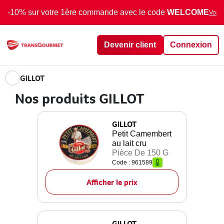
-10% sur votre 1ère commande avec le code
WELCOME
Voir 
Devenir client
Connexion
GILLOT
Nos produits GILLOT
GILLOT
Petit Camembert
au lait cru
Pièce De 150 G
Code : 961589
Afficher le prix
GILLOT