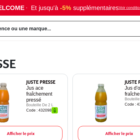
ELCOME
·
Et jusqu'à
-5%
supplémentaires
Voir conditi
ence ou une marque...
SSE
JUSTE PRESSE
JUSTE 
Jus ace
Jus d'
fraîchement
fraîch
Bouteille
pressé
Code : 
Bouteille De 2 L
Code : 432098
Afficher le prix
Afficher le prix