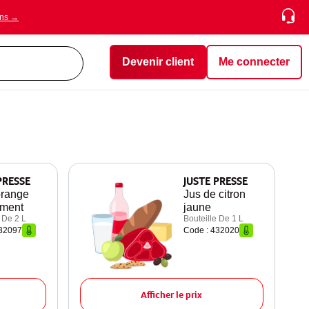
ons →
Devenir client
Me connecter
PRESSE
JUSTE PRESSE
orange
Jus de citron
ement
jaune
 De 2 L
Bouteille De 1 L
432097
Code : 432020
Afficher le prix