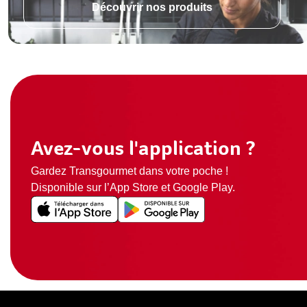
Découvrir nos produits
Avez-vous l'application ?
Gardez Transgourmet dans votre poche !
Disponible sur l’App Store et Google Play.