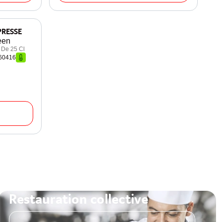
PRESSE
een
 De 25 Cl
260416
Restauration collective