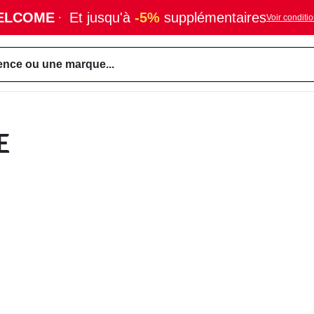
ELCOME
·
Et jusqu'à
-5%
supplémentaires
Voir conditi
ence ou une marque...
E