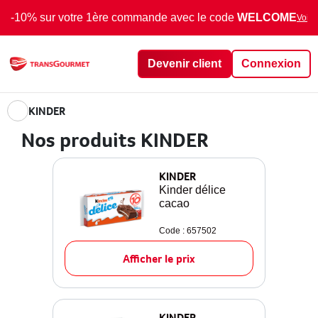
-10% sur votre 1ère commande avec le code
WELCOME
Voir 
Devenir client
Connexion
KINDER
Nos produits KINDER
KINDER
Kinder délice
cacao
Code : 657502
Afficher le prix
KINDER