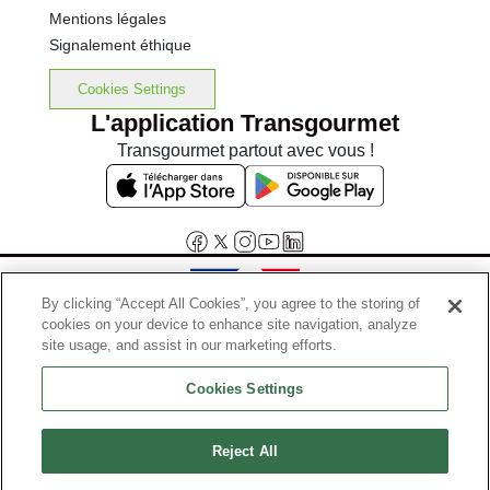
Mentions légales
Signalement éthique
Cookies Settings
L'application Transgourmet
Transgourmet partout avec vous !
By clicking “Accept All Cookies”, you agree to the storing of
cookies on your device to enhance site navigation, analyze
Interdiction de vente de boissons alcooliques aux mineurs de
site usage, and assist in our marketing efforts.
moins de 18 ans
Cookies Settings
La preuve de majorité de l'acheteur est exigée au moment de la vente
en ligne.
Code de la santé publique, Aar.l.3342-1 et l.3353-3
Reject All