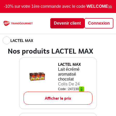
-10% sur votre 1ère commande avec le code
WELCOME
Voir 
Devenir client
Connexion
LACTEL MAX
Nos produits LACTEL MAX
LACTEL MAX
Lait écrémé
aromatisé
chocolat
Colis De 24
Code : 247230
Afficher le prix