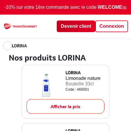
-10% sur votre 1ère commande avec le code
WELCOME
Voir 
Devenir client
Connexion
LORINA
Nos produits LORINA
LORINA
Limonade nature
Bouteille 33cl
Code : 460001
Afficher le prix
LORINA