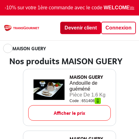
-10% sur votre 1ère commande avec le code
WELCOME
Voir 
Devenir client
Connexion
MAISON GUERY
Nos produits MAISON GUERY
MAISON GUERY
Andouille de
guéméné
Pièce De 1.6 Kg
Code : 651408
Afficher le prix
MAISON GUERY