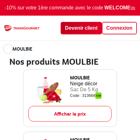
-10% sur votre 1ère commande avec le code
WELCOME
Voir 
Devenir client
Connexion
MOULBIE
Nos produits MOULBIE
MOULBIE
Neige décor
Sac De 5 Kg
Code : 313668
Afficher le prix
MOULBIE