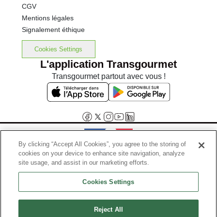
CGV
Mentions légales
Signalement éthique
Cookies Settings
L'application Transgourmet
Transgourmet partout avec vous !
By clicking “Accept All Cookies”, you agree to the storing of
cookies on your device to enhance site navigation, analyze
Interdiction de vente de boissons alcooliques aux mineurs de
site usage, and assist in our marketing efforts.
moins de 18 ans
Cookies Settings
La preuve de majorité de l'acheteur est exigée au moment de la vente
en ligne.
Code de la santé publique, Aar.l.3342-1 et l.3353-3
Reject All