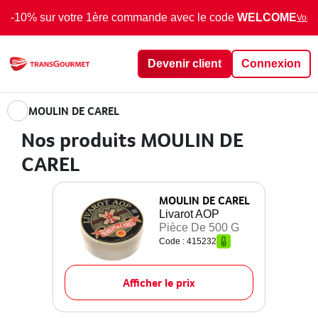
-10% sur votre 1ère commande avec le code
WELCOME
Voir 
Devenir client
Connexion
MOULIN DE CAREL
Nos produits MOULIN DE
CAREL
MOULIN DE CAREL
Livarot AOP
Pièce De 500 G
Code : 415232
Afficher le prix