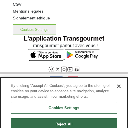
CGV
Mentions légales
Signalement éthique
Cookies Settings
L'application Transgourmet
Transgourmet partout avec vous !
By clicking “Accept All Cookies”, you agree to the storing of
cookies on your device to enhance site navigation, analyze
Interdiction de vente de boissons alcooliques aux mineurs de
site usage, and assist in our marketing efforts.
moins de 18 ans
Cookies Settings
La preuve de majorité de l'acheteur est exigée au moment de la vente
en ligne.
Code de la santé publique, Aar.l.3342-1 et l.3353-3
Reject All