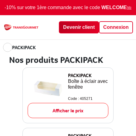
-10% sur votre 1ère commande avec le code
WELCOME
Voir 
Devenir client
Connexion
PACKIPACK
Nos produits PACKIPACK
PACKIPACK
Boîte à éclair avec
fenêtre
Code : 405271
Afficher le prix
PACKIPACK