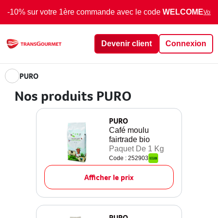
-10% sur votre 1ère commande avec le code
WELCOME
Voir 
Devenir client
Connexion
PURO
Nos produits PURO
PURO
Café moulu
fairtrade bio
Paquet De 1 Kg
Code : 252903
Afficher le prix
PURO