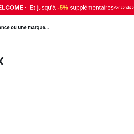
ELCOME
·
Et jusqu'à
-5%
supplémentaires
Voir conditi
ence ou une marque...
X