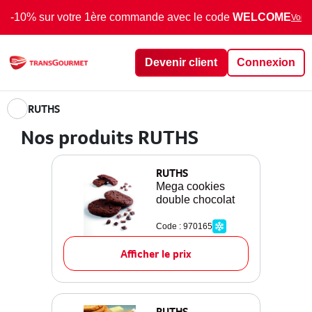
-10% sur votre 1ère commande avec le code
WELCOME
Voir 
Devenir client
Connexion
RUTHS
Nos produits RUTHS
RUTHS
Mega cookies
double chocolat
Code : 970165
Afficher le prix
RUTHS