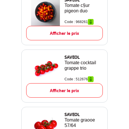
Tomate c§ur
pigeon duo
Code : 968261
Afficher le prix
SAVEOL
Tomate cocktail
grappe trio
Code : 512676
Afficher le prix
SAVEOL
Tomate graooe
57/64