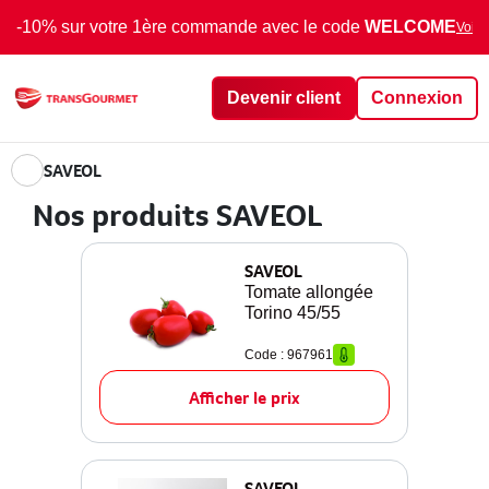
-10% sur votre 1ère commande avec le code
WELCOME
Voir 
Devenir client
Connexion
SAVEOL
Nos produits SAVEOL
SAVEOL
Tomate allongée
Torino 45/55
Code : 967961
Afficher le prix
SAVEOL