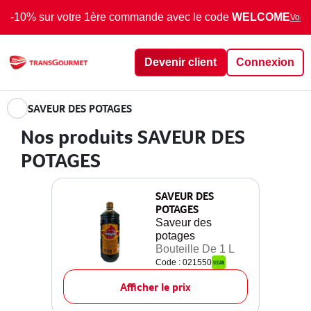
-10% sur votre 1ère commande avec le code
WELCOME
Voir 
Devenir client
Connexion
SAVEUR DES POTAGES
Nos produits SAVEUR DES
POTAGES
SAVEUR DES
POTAGES
Saveur des
potages
Bouteille De 1 L
Code : 021550
Afficher le prix