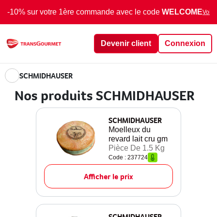
-10% sur votre 1ère commande avec le code
WELCOME
Voir 
Devenir client
Connexion
SCHMIDHAUSER
Nos produits SCHMIDHAUSER
SCHMIDHAUSER
Moelleux du
revard lait cru gm
Pièce De 1.5 Kg
Code : 237724
Afficher le prix
SCHMIDHAUSER