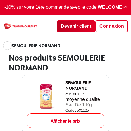
-10% sur votre 1ère commande avec le code
WELCOME
Voir 
Devenir client
Connexion
SEMOULERIE NORMAND
Nos produits SEMOULERIE
NORMAND
SEMOULERIE
NORMAND
Semoule
moyenne qualité
Sac De 1 Kg
Code : 531125
Afficher le prix