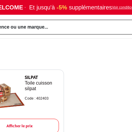
ELCOME
·
Et jusqu'à
-5%
supplémentaires
Voir conditi
ence ou une marque...
SILPAT
Toile cuisson
silpat
Code : 402403
Afficher le prix