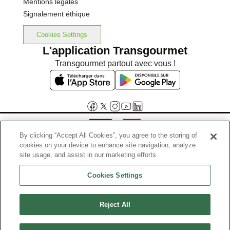
Mentions légales
Signalement éthique
Cookies Settings
L'application Transgourmet
Transgourmet partout avec vous !
By clicking “Accept All Cookies”, you agree to the storing of
cookies on your device to enhance site navigation, analyze
Interdiction de vente de boissons alcooliques aux mineurs de
site usage, and assist in our marketing efforts.
moins de 18 ans
Cookies Settings
La preuve de majorité de l'acheteur est exigée au moment de la vente
en ligne.
Code de la santé publique, Aar.l.3342-1 et l.3353-3
Reject All