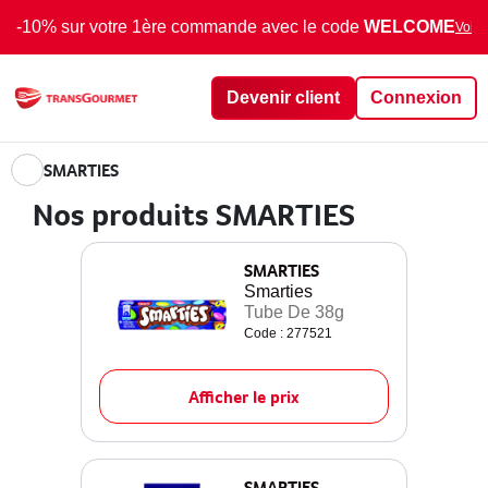
-10% sur votre 1ère commande avec le code
WELCOME
Voir 
Devenir client
Connexion
SMARTIES
Nos produits SMARTIES
SMARTIES
Smarties
Tube De 38g
Code : 277521
Afficher le prix
SMARTIES