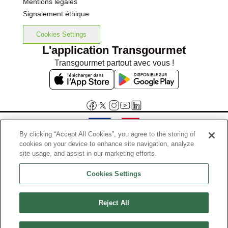
Mentions légales
Signalement éthique
Cookies Settings
L'application Transgourmet
Transgourmet partout avec vous !
By clicking “Accept All Cookies”, you agree to the storing of
cookies on your device to enhance site navigation, analyze
Interdiction de vente de boissons alcooliques aux mineurs de
site usage, and assist in our marketing efforts.
moins de 18 ans
Cookies Settings
La preuve de majorité de l'acheteur est exigée au moment de la vente
en ligne.
Code de la santé publique, Aar.l.3342-1 et l.3353-3
Reject All