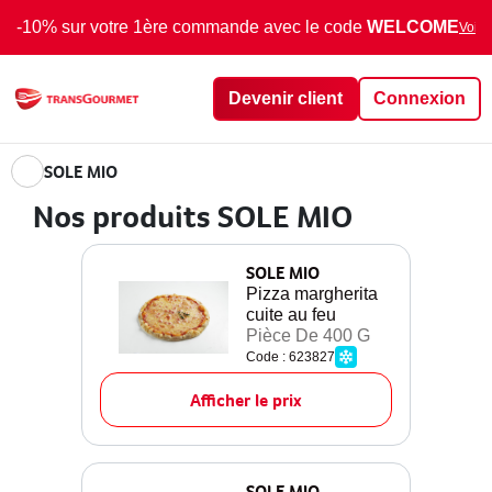
-10% sur votre 1ère commande avec le code
WELCOME
Voir 
Devenir client
Connexion
SOLE MIO
Nos produits SOLE MIO
SOLE MIO
Pizza margherita
cuite au feu
Pièce De 400 G
Code : 623827
Afficher le prix
SOLE MIO