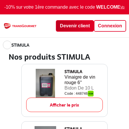
-10% sur votre 1ère commande avec le code
WELCOME
Voir 
Devenir client
Connexion
STIMULA
Nos produits STIMULA
STIMULA
Vinaigre de vin
rouge 6°
Bidon De 10 L
Code : 448746
Afficher le prix
STIMULA