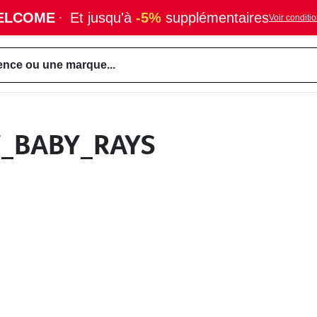
ELCOME
·
Et jusqu'à
-5%
supplémentaires
Voir conditi
ence ou une marque...
T_BABY_RAYS