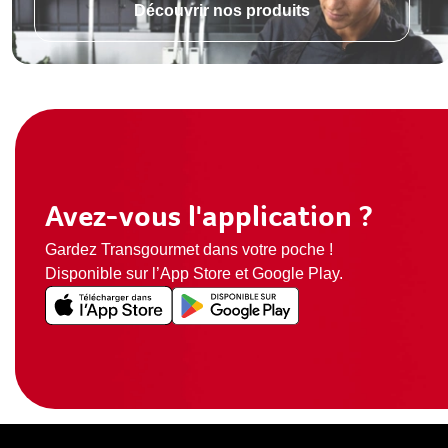
Découvrir nos produits
Avez-vous l'application ?
Gardez Transgourmet dans votre poche !
Disponible sur l’App Store et Google Play.