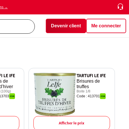
ons →
Devenir client
Me connecter
I LE IFE
TARTUFI LE IFE
s de
Brisures de
 d'hiver
truffes
 (100g)
Boite 1/8
413703
Code : 413701
Afficher le prix