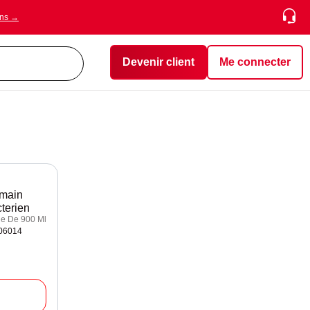
ons →
Devenir client
Me connecter
main
cterien
e De 900 Ml
206014