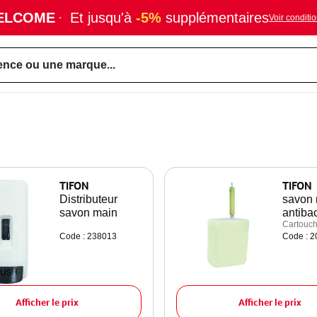
ELCOME
·
Et jusqu'à
-5%
supplémentaires
Voir conditi
ence ou une marque...
TIFON
TIFON
Distributeur
savon 
savon main
antiba
Cartouch
Code : 238013
Code : 
Afficher le prix
Afficher le prix