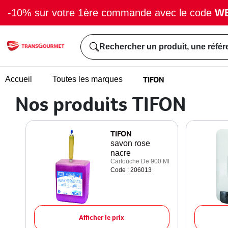
-10% sur votre 1ère commande avec le code
W
Rechercher un produit, une référ
TIFON
Accueil
Toutes les marques
Nos produits TIFON
TIFON
savon rose
nacre
Cartouche De 900 Ml
Code : 206013
Afficher le prix