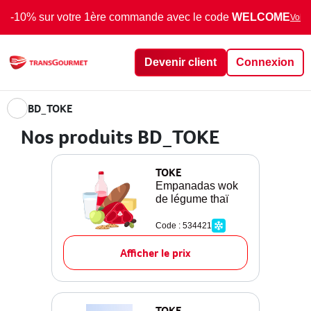
-10% sur votre 1ère commande avec le code
WELCOME
Voir 
Devenir client
Connexion
BD_TOKE
Nos produits BD_TOKE
TOKE
Empanadas wok
de légume thaï
Code : 534421
Afficher le prix
TOKE